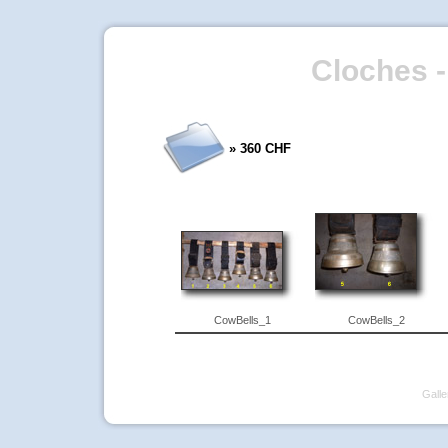
Cloches -
» 360 CHF
CowBells_1
CowBells_2
Galle